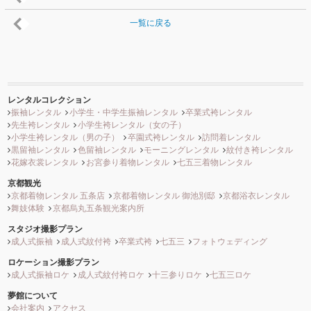
一覧に戻る
レンタルコレクション
振袖レンタル
小学生・中学生振袖レンタル
卒業式袴レンタル
先生袴レンタル
小学生袴レンタル（女の子）
小学生袴レンタル（男の子）
卒園式袴レンタル
訪問着レンタル
黒留袖レンタル
色留袖レンタル
モーニングレンタル
紋付き袴レンタル
花嫁衣裳レンタル
お宮参り着物レンタル
七五三着物レンタル
京都観光
京都着物レンタル 五条店
京都着物レンタル 御池別邸
京都浴衣レンタル
舞妓体験
京都烏丸五条観光案内所
スタジオ撮影プラン
成人式振袖
成人式紋付袴
卒業式袴
七五三
フォトウェディング
ロケーション撮影プラン
成人式振袖ロケ
成人式紋付袴ロケ
十三参りロケ
七五三ロケ
夢館について
会社案内
アクセス