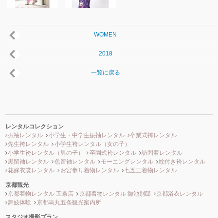
WOMEN
2018
一覧に戻る
レンタルコレクション
振袖レンタル
小学生・中学生振袖レンタル
卒業式袴レンタル
先生袴レンタル
小学生袴レンタル（女の子）
小学生袴レンタル（男の子）
卒園式袴レンタル
訪問着レンタル
黒留袖レンタル
色留袖レンタル
モーニングレンタル
紋付き袴レンタル
花嫁衣裳レンタル
お宮参り着物レンタル
七五三着物レンタル
京都観光
京都着物レンタル 五条店
京都着物レンタル 御池別邸
京都浴衣レンタル
舞妓体験
京都烏丸五条観光案内所
スタジオ撮影プラン