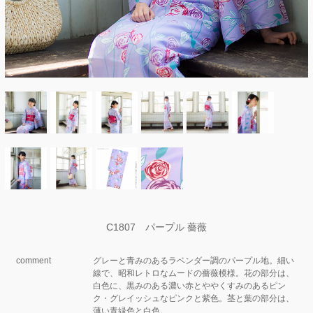
C1807 パープル 薔薇
comment
グレーと青みのあるラベンダー調のパープル地。細い
線で、昭和レトロなムードの薔薇模様。花の部分は、
白色に、黒みのある濃い赤とややくすみのあるピン
ク・グレイッシュなピンクと紫色。茎と葉の部分は、
薄い青緑色と白色。