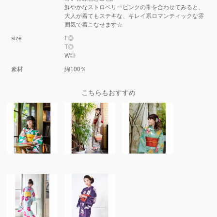
鮮やかなストロベリーピンクの帯を合わせてみると、
大人が着てもステキな、キレイ系ロマンティックな雰
囲気で着こなせます☆
size
F◎
T◎
W◎
素材
綿100％
こちらもおすすめ