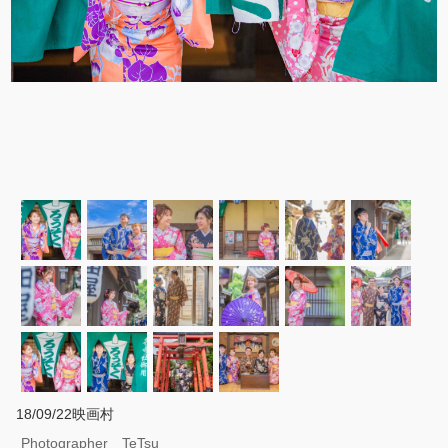
18/09/22映画村
Photographer TeTsu