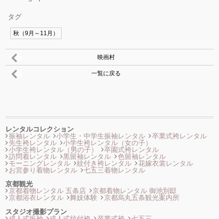
タグ
秋（9月～11月）
映画村
一覧に戻る
レンタルコレクション
振袖レンタル
小学生・中学生振袖レンタル
卒業式袴レンタル
先生袴レンタル
小学生袴レンタル（女の子）
小学生袴レンタル（男の子）
卒園式袴レンタル
訪問着レンタル
黒留袖レンタル
色留袖レンタル
モーニングレンタル
紋付き袴レンタル
花嫁衣裳レンタル
お宮参り着物レンタル
七五三着物レンタル
京都観光
京都着物レンタル 五条店
京都着物レンタル 御池別邸
京都浴衣レンタル
舞妓体験
京都烏丸五条観光案内所
スタジオ撮影プラン
成人式振袖
成人式紋付袴
卒業式袴
七五三