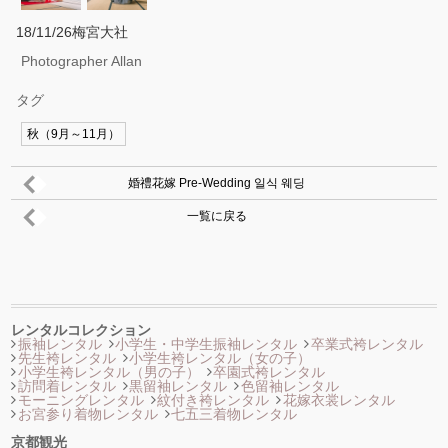
18/11/26梅宮大社
Photographer Allan
タグ
秋（9月～11月）
婚禮花嫁 Pre-Wedding 일식 웨딩
一覧に戻る
レンタルコレクション
振袖レンタル
小学生・中学生振袖レンタル
卒業式袴レンタル
先生袴レンタル
小学生袴レンタル（女の子）
小学生袴レンタル（男の子）
卒園式袴レンタル
訪問着レンタル
黒留袖レンタル
色留袖レンタル
モーニングレンタル
紋付き袴レンタル
花嫁衣裳レンタル
お宮参り着物レンタル
七五三着物レンタル
京都観光