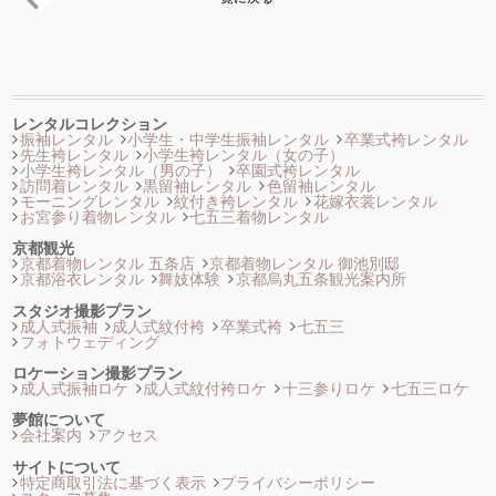
レンタルコレクション
振袖レンタル
小学生・中学生振袖レンタル
卒業式袴レンタル
先生袴レンタル
小学生袴レンタル（女の子）
小学生袴レンタル（男の子）
卒園式袴レンタル
訪問着レンタル
黒留袖レンタル
色留袖レンタル
モーニングレンタル
紋付き袴レンタル
花嫁衣裳レンタル
お宮参り着物レンタル
七五三着物レンタル
京都観光
京都着物レンタル 五条店
京都着物レンタル 御池別邸
京都浴衣レンタル
舞妓体験
京都烏丸五条観光案内所
スタジオ撮影プラン
成人式振袖
成人式紋付袴
卒業式袴
七五三
フォトウェディング
ロケーション撮影プラン
成人式振袖ロケ
成人式紋付袴ロケ
十三参りロケ
七五三ロケ
夢館について
会社案内
アクセス
サイトについて
特定商取引法に基づく表示
プライバシーポリシー