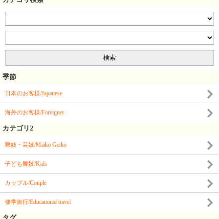
季節
日本のお客様/Japanese
海外のお客様/Foreigner
カテゴリ2
舞妓・芸妓/Maiko Geiko
子ども舞妓/Kids
カップル/Couple
修学旅行/Educational travel
タグ