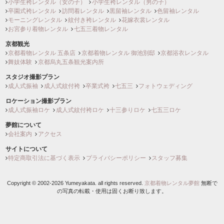
小学生袴レンタル（女の子）
小学生袴レンタル（男の子）
卒園式袴レンタル
訪問着レンタル
黒留袖レンタル
色留袖レンタル
モーニングレンタル
紋付き袴レンタル
花嫁衣裳レンタル
お宮参り着物レンタル
七五三着物レンタル
京都観光
京都着物レンタル 五条店
京都着物レンタル 御池別邸
京都浴衣レンタル
舞妓体験
京都烏丸五条観光案内所
スタジオ撮影プラン
成人式振袖
成人式紋付袴
卒業式袴
七五三
フォトウェディング
ロケーション撮影プラン
成人式振袖ロケ
成人式紋付袴ロケ
十三参りロケ
七五三ロケ
夢館について
会社案内
アクセス
サイトについて
特定商取引法に基づく表示
プライバシーポリシー
スタッフ募集
Copyright © 2002-2026 Yumeyakata. all rights reserved.
京都着物レンタル夢館
無断で
の写真の転載・使用は固くお断り致します。