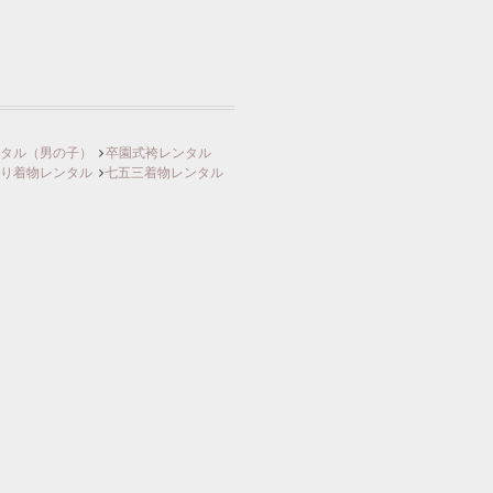
ンタル（男の子）
卒園式袴レンタル
り着物レンタル
七五三着物レンタル