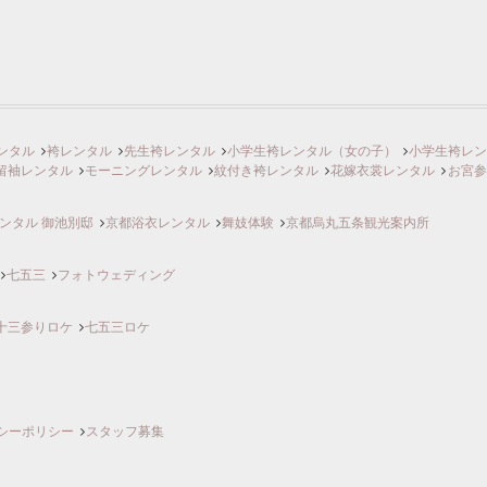
ンタル
袴レンタル
先生袴レンタル
小学生袴レンタル（女の子）
小学生袴レ
留袖レンタル
モーニングレンタル
紋付き袴レンタル
花嫁衣裳レンタル
お宮参
ンタル 御池別邸
京都浴衣レンタル
舞妓体験
京都烏丸五条観光案内所
七五三
フォトウェディング
十三参りロケ
七五三ロケ
シーポリシー
スタッフ募集