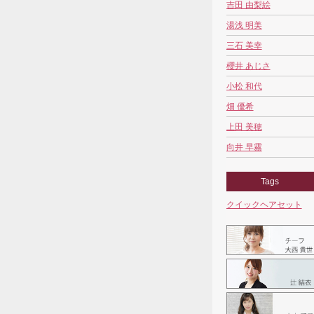
吉田 由梨絵
湯浅 明美
三石 美幸
櫻井 あじさ
小松 和代
畑 優希
上田 美穂
向井 早霧
Tags
クイックヘアセット