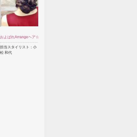
およばれArrangeヘア☆
担当スタイリスト：小
松 和代