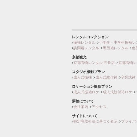
レンタルコレクション
振袖レンタル
小学生・中学生振袖レ
訪問着レンタル
黒留袖レンタル
色
京都観光
京都着物レンタル 五条店
京都着物レ
スタジオ撮影プラン
成人式振袖
成人式紋付袴
卒業式袴
ロケーション撮影プラン
成人式振袖ロケ
成人式紋付袴ロケ
夢館について
会社案内
アクセス
サイトについて
特定商取引法に基づく表示
プライバ