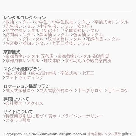
レンタルコレクション
振袖レンタル
小学生・中学生振袖レンタル
卒業式袴レンタル
先生袴レンタル
小学生袴レンタル（女の子）
小学生袴レンタル（男の子）
卒園式袴レンタル
訪問着レンタル
黒留袖レンタル
色留袖レンタル
モーニングレンタル
紋付き袴レンタル
花嫁衣裳レンタル
お宮参り着物レンタル
七五三着物レンタル
京都観光
京都着物レンタル 五条店
京都着物レンタル 御池別邸
京都浴衣レンタル
舞妓体験
京都烏丸五条観光案内所
スタジオ撮影プラン
成人式振袖
成人式紋付袴
卒業式袴
七五三
フォトウェディング
ロケーション撮影プラン
成人式振袖ロケ
成人式紋付袴ロケ
十三参りロケ
七五三ロケ
夢館について
会社案内
アクセス
サイトについて
特定商取引法に基づく表示
プライバシーポリシー
スタッフ募集
Copyright © 2002-2026 Yumeyakata. all rights reserved.
京都着物レンタル夢館
無断で